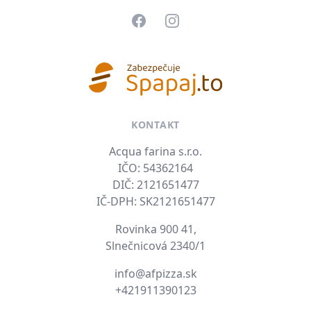
Facebook
Instagram
KONTAKT
Acqua farina s.r.o.
IČO: 54362164
DIČ: 2121651477
IČ-DPH: SK2121651477
Rovinka 900 41,
Slnečnicová 2340/1
E-mail
info@afpizza.sk
Tel. číslo
+421911390123