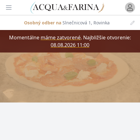
Otvori
Otvoriť menu
Osobný odber na
Slnečnicová 1, Rovinka
Momentálne
máme zatvorené
.
Najbližšie otvorenie:
08.08.2026 11:00
Kam dovážame