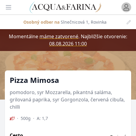
Otvori
Otvoriť menu
Osobný odber na
Slnečnicová 1, Rovinka
Momentálne
máme zatvorené
.
Najbližšie otvorenie:
08.08.2026 11:00
Produkt
Pizza Mimosa
pomodoro, syr Mozzarella, pikantná saláma,
grilovaná paprika, syr Gorgonzola, červená cibuľa,
chilli
·
500g
·
A: 1,7
Cesto