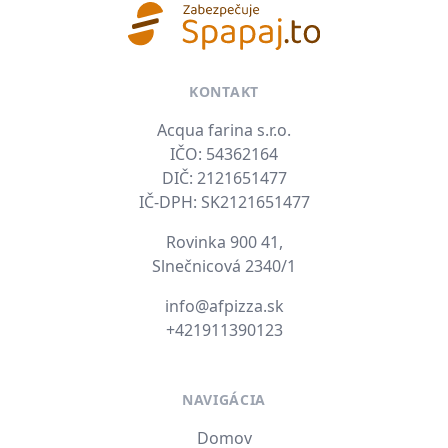
KONTAKT
Acqua farina s.r.o.
IČO: 54362164
DIČ: 2121651477
IČ-DPH: SK2121651477
Rovinka 900 41,
Slnečnicová 2340/1
E-mail
info@afpizza.sk
Tel. číslo
+421911390123
NAVIGÁCIA
Domov