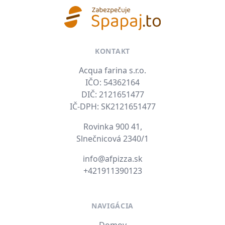
KONTAKT
Acqua farina s.r.o.
IČO: 54362164
DIČ: 2121651477
IČ-DPH: SK2121651477
Rovinka 900 41,
Slnečnicová 2340/1
E-mail
info@afpizza.sk
Tel. číslo
+421911390123
NAVIGÁCIA