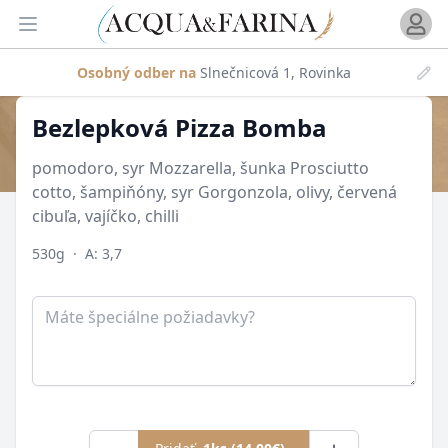
Otvori
Otvoriť menu
Osobný odber na
Slnečnicová 1, Rovinka
Produkt
Bezlepková Pizza Bomba
pomodoro, syr Mozzarella, šunka Prosciutto
cotto, šampiňóny, syr Gorgonzola, olivy, červená
cibuľa, vajíčko, chilli
530g
·
A: 3,7
Poznámka