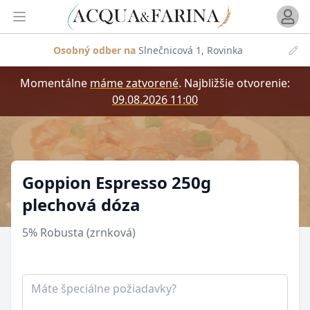
Otvori
Otvoriť menu
Osobný odber na
Slnečnicová 1, Rovinka
Momentálne
máme zatvorené
.
Najbližšie otvorenie:
09.08.2026 11:00
Produkt
Goppion Espresso 250g
plechová dóza
5% Robusta (zrnková)
Poznámka