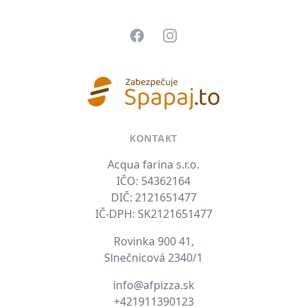
Pätička
Facebook
Instagram
KONTAKT
Acqua farina s.r.o.
IČO: 54362164
DIČ: 2121651477
IČ-DPH: SK2121651477
Rovinka 900 41,
Slnečnicová 2340/1
E-mail
info@afpizza.sk
Tel. číslo
+421911390123