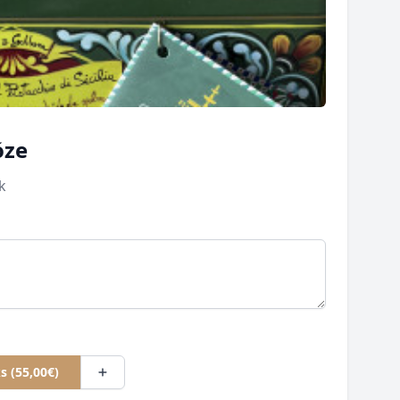
óze
k
1ks (55,00€)