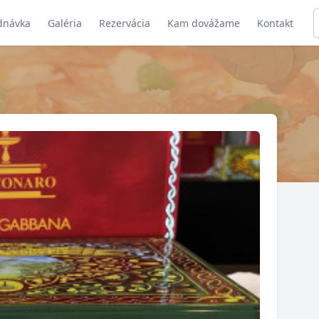
dnávka
Galéria
Rezervácia
Kam dovážame
Kontakt