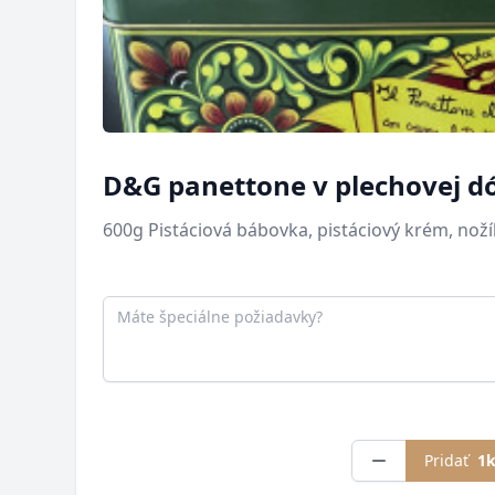
D&G panettone v plechovej d
600g Pistáciová bábovka, pistáciový krém, noží
Poznámka
Pridať